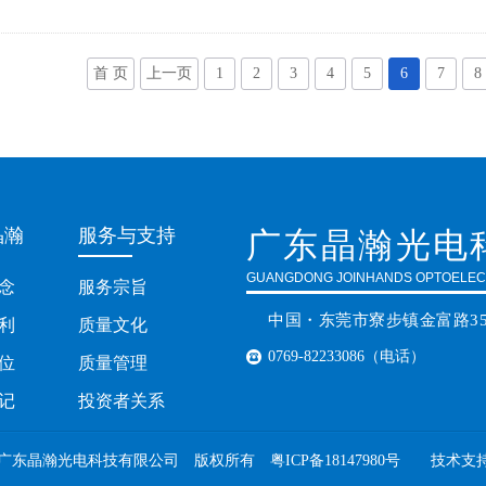
首 页
上一页
1
2
3
4
5
6
7
8
晶瀚
服务与支持
广东晶瀚光电
GUANGDONG JOINHANDS OPTOELECT
念
服务宗旨
中国・东莞市寮步镇金富路3
利
质量文化
0769-82233086（电话）
位
质量管理
记
投资者关系
 2018 广东晶瀚光电科技有限公司 版权所有
粤ICP备18147980号
技术支持