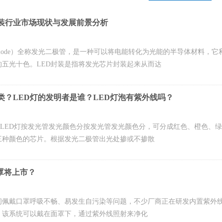
D封装行业市场现状与发展前景分析
tting Diode）全称发光二极管，是一种可以将电能转化为光能的半导体
五光十色。LED封装是指将发光芯片封装起来从而达
类？LED灯的发明者是谁？LED灯泡有紫外线吗？
1、LED灯按发光管发光颜色分按发光管发光颜色分，可分成红色、橙色、
三种颜色的芯片。根据发光二极管出光处掺或不掺散
罩将上市？
佩戴口罩呼吸不畅、易发生自污染等问题，不少厂商正在研发内置紫外线灯的口罩
，该系统可以戴在面罩下，通过紫外线照射来净化