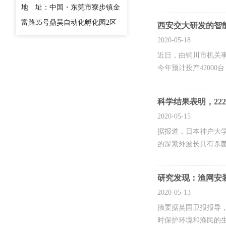
地 址：中国・东莞市寮步镇金
富路35号鼎昊自动化孵化园2区
西安交大研发的智
2020-05-18
近日，由铜川市机关事
今年预计投产42000
科学结果表明，22
2020-05-15
据报道，日本神户大学（K
的深紫外波长具有杀
研究发现：渔网安
2020-05-13
摘要据英国卫报报导，
时保护环境和渔民的