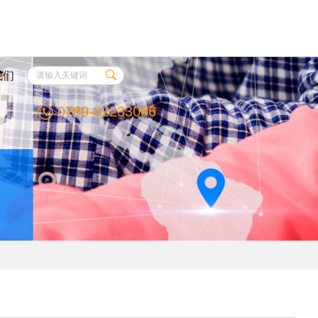
我们
0769-82233086