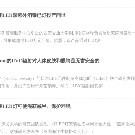
能LED深紫外消毒已灯投产问世
务管理服务中心引进的西安交通大学铜川物联网绿色发展研究院研发出一款硅
台，可形成超过1600万元产值。据悉，该产品通过LED波
2nm的UVC辐射对人体皮肤和眼睛是无害安全的
obeUniversity）与日本LED元件制造商优志旺（Ushio）联合研究
菌作用，并已广泛用于杀菌消毒。然而，UVC辐射因其穿
装LED灯可使混获减半、保护环境
班戈大学的研究团队发现，将LED灯安装在渔网网目较大处，“照亮拖
生计。这项研究发表在《英国海洋生物协会期刊》（