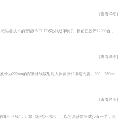
[查看详细]
谷技术的智能UVCLED紫外线消毒灯。目前已投产12000台，
[查看详细]
发现波长为222nm的深紫外线辐射对人体皮肤和眼睛无害。200—280nm
[查看详细]
网的逃生路线”，让非目标物种逃出，可以将混获数量减少近一半，同