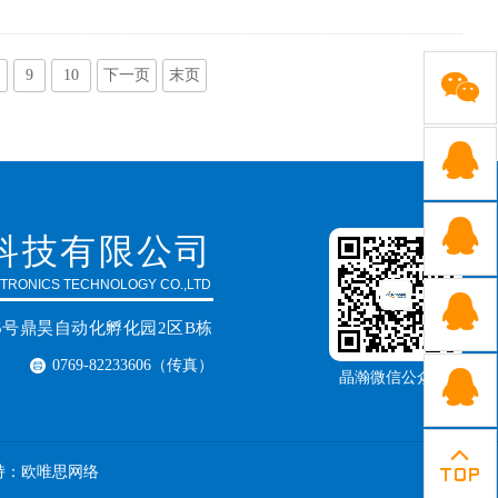

9
10
下一页
末页


科技有限公司
RONICS TECHNOLOGY CO.,LTD

5号鼎昊自动化孵化园2区B栋
0769-82233606（传真）

晶瀚微信公众号

：
欧唯思网络