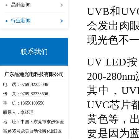
晶瀚新闻
UVB和U
行业新闻
会发出肉
现光色不
联系我们
UV LE
200-280
广东晶瀚光电科技有限公司
电 话：0769-82233086
其中，U
传 真：0769-82233606
UVC芯片
手 机：13650109550
联系人：李经理
黄色等，出
地 址：中国・东莞市寮步镇金
要是因为蓝
富路35号鼎昊自动化孵化园2区