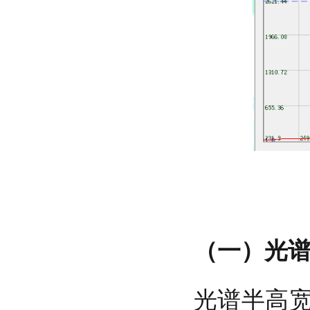
（一）光
光谱半高宽