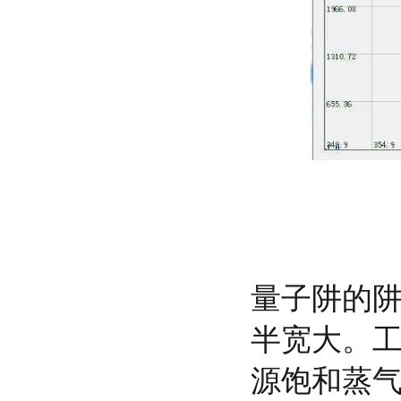
量子阱的
半宽大。工
源饱和蒸气